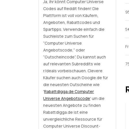
Ja, ihr könnt Computer Universe
Codes auf Reddit finden! Die
9
Plattform ist voll von Käufern,
Angeboten, Rabattcodes und
Spartipps. Verwende einfach die
5
Suchleiste zum Suchen für
“Computer Universe
F
Angebotscode,” oder
“Gutscheincode”. Du kannst auch
auf relevanten Subreddits wie
7
r/deals vorbeischauen. Clevere
Käufer suchen auch Google.de für
die neuesten Gutscheine wie
'
Rabattdigga.de Computer
Universe Angebotscode
' um die
neuesten Angebote zu finden
Rabattdigga.de ist eine
unvergleichliche Ressource für
Computer Universe Discount-