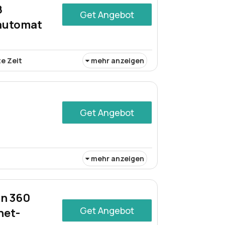
8
Get Angebot
lautomat
te Zeit
mehr anzeigen
lautomat
Get Angebot
mehr anzeigen
bsite des händlers
ichen Rabatt von 63%. Das Angebot bietet
iellen Aktionsangebots auf
on 360
Get Angebot
net-