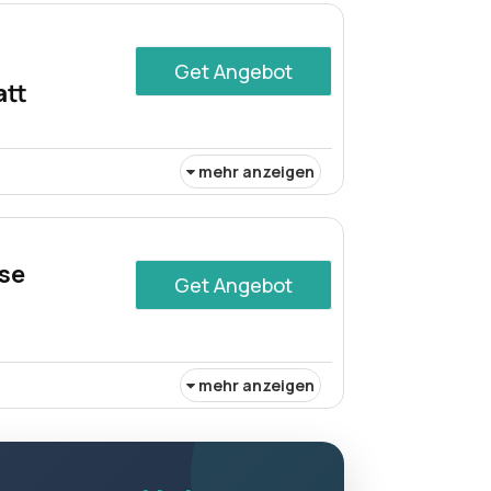
eln Sie jetzt und sichern Sie Ihre Geräte
Get Angebot
att
mehr anzeigen
fer können diese erheblichen Einsparungen
 Preisen zu kaufen, was es zu einer
rse
Get Angebot
mehr anzeigen