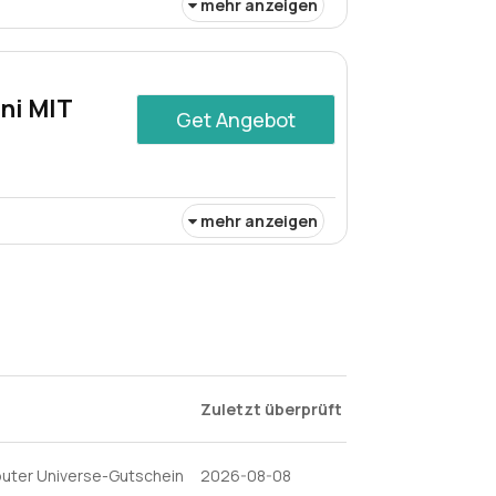
mehr anzeigen
 von 44% auf die Samsung Galaxy Watch 6
twatch vereint Stil und Funktionalität
ni MIT
Get Angebot
mehr anzeigen
gibt es mit einem fantastischen Rabatt
außergewöhnliche Qualität und Komfort und
es Brüherlebnis suchen.
Zuletzt überprüft
puter Universe-Gutschein
2026-08-08