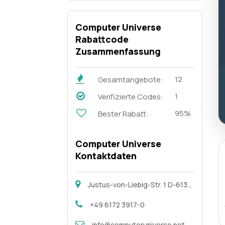
Computer Universe
Rabattcode
Zusammenfassung
12
Gesamtangebote:
1
Verifizierte Codes:
95%
Bester Rabatt:
Computer Universe
Kontaktdaten
Justus-von-Liebig-Str. 1 D-61352 Bad Homburg Germany
+49 6172 3917-0
info@computeruniverse.net