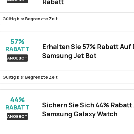
Rabatt
Gültig bis: Begrenzte Zeit
Sparen Sie 53% bei Norton 360 Deluxe mit diesem Computerunive
mit erweitertem Schutz zu einem unglaublichen Preis. Profitier
57%
Erhalten Sie 57% Rabatt Auf
RABATT
Samsung Jet Bot
ANGEBOT
Gültig bis: Begrenzte Zeit
Eine fantastische Gelegenheit bietet sich mit einem bemerken
Jet Bot+ in Misty White und Satin Blue. Dieser fortschrittliche R
44%
Selbstentleerungsstation ausgestattet ist, verspricht, den Rei
Sichern Sie Sich 44% Rabatt 
RABATT
Samsung Galaxy Watch
ANGEBOT