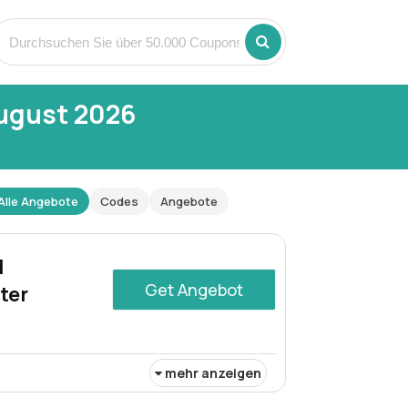
ugust 2026
Alle Angebote
Codes
Angebote
l
Get Angebot
ter
mehr anzeigen
f McAfee Total Protection für 3 Geräte!