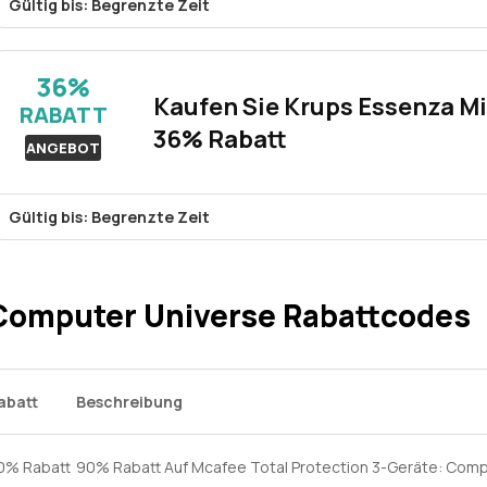
Gültig bis: Begrenzte Zeit
Ein bemerkenswertes Angebot ermöglicht Kunden einen Rabatt
SM-R930N mit einem eleganten 40-mm-Graphitdesign. Diese Smar
36%
und ist damit eine ausgezeichnete Wahl für Technikbegeisterte.
Kaufen Sie Krups Essenza Mi
RABATT
36% Rabatt
ANGEBOT
Gültig bis: Begrenzte Zeit
Eine Krups Essenza Mini XN 1108 Nespressomaschine in Schwarz 
von 36%. Diese kompakte und elegante Kaffeemaschine bietet 
ist damit die ideale Wahl für Kaffeeliebhaber, die ein reichhaltig
Computer Universe Rabattcodes
abatt
Beschreibung
0% Rabatt
90% Rabatt Auf Mcafee Total Protection 3-Geräte: Com