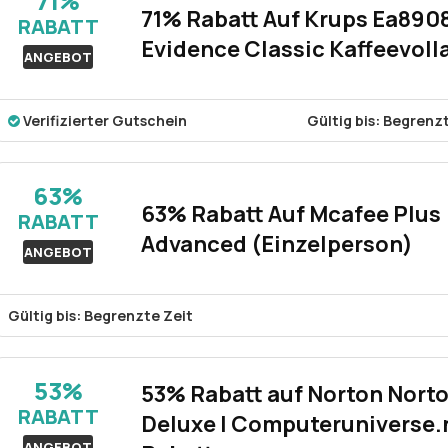
71%
71% Rabatt Auf Krups Ea890
RABATT
Evidence Classic Kaffeevol
ANGEBOT
Verifizierter Gutschein
Gültig bis: Begrenz
Rabatt:
71% rabatt auf krups ea8908 evidence classic kaffeevol
63%
Mindestkaufbetrag:
Keine mindestausgaben
63% Rabatt Auf Mcafee Plus
RABATT
Berechtigung:
Für alle kunden
Advanced (Einzelperson)
ANGEBOT
Art des Angebots:
Zeitlich begrenztes angebot
Kumulierbar:
Nicht mit anderen angeboten kombinierbar
Gültig bis: Begrenzte Zeit
Bedingungen:
Die geschäftsbedingungen finden sie auf der we
Auf McAfee Plus Advanced – Individual erhalten Sie einen deutl
Ihnen ein höheres Maß an Cybersicherheit im Rahmen eines spez
53%
53% Rabatt auf Norton Nort
Computeruniverse.net.
RABATT
Deluxe | Computeruniverse.
ANGEBOT