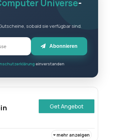
Computer Universe
-
utscheine, sobald sie verfügbar sind.
bsite des händlers
Abonnieren
nschutzerklärung
einverstanden
Get Angebot
in
mehr anzeigen