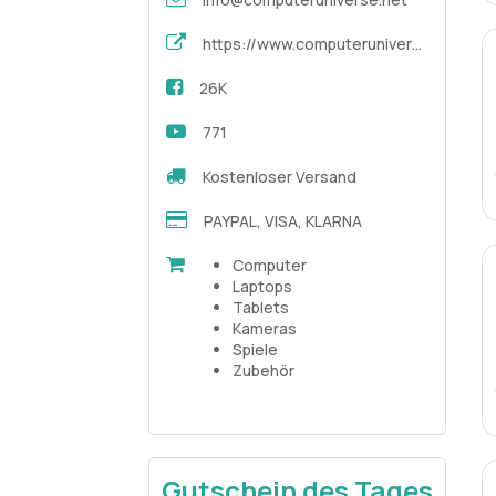
https://www.computeruniverse.net/
26K
771
Kostenloser Versand
PAYPAL, VISA, KLARNA
Computer
Laptops
Tablets
Kameras
Spiele
Zubehör
Gutschein des Tages