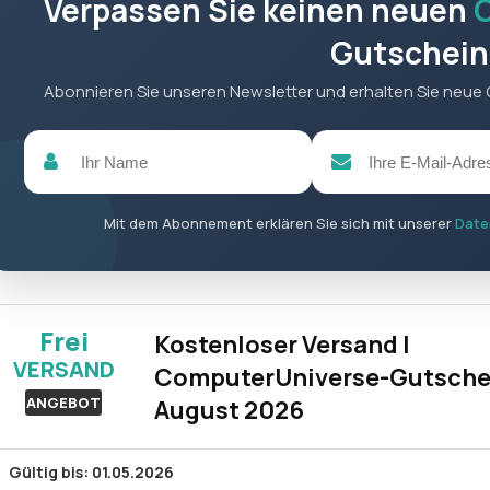
Verpassen Sie keinen neuen
Berechtigung:
Nur neukunden
Gutschein
Art des Angebots:
Zeitlich begrenztes angebot
Kumulierbar:
Nicht mit anderen angeboten kombinierbar
Abonnieren Sie unseren Newsletter und erhalten Sie neue G
Bedingungen:
Die geschäftsbedingungen finden sie auf der we
Mit dem Abonnement erklären Sie sich mit unserer
Date
Frei
Kostenloser Versand |
VERSAND
ComputerUniverse-Gutsche
ANGEBOT
August 2026
Gültig bis: 01.05.2026